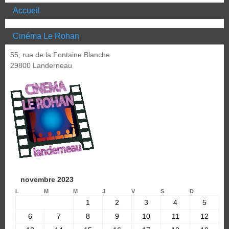
Accueil
Cinéma Le Rohan
55, rue de la Fontaine Blanche
29800 Landerneau
novembre 2023
L
M
M
J
V
S
D
1
2
3
4
5
6
7
8
9
10
11
12